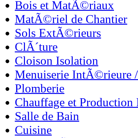
Bois et MatÃ©riaux
MatÃ©riel de Chantier
Sols ExtÃ©rieurs
ClÃ´ture
Cloison Isolation
Menuiserie IntÃ©rieure 
Plomberie
Chauffage et Production
Salle de Bain
Cuisine