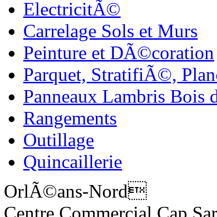
ElectricitÃ©
Carrelage Sols et Murs
Peinture et DÃ©coration
Parquet, StratifiÃ©, Plan
Panneaux Lambris Bois d
Rangements
Outillage
Quincaillerie
OrlÃ©ans-Nord
Centre Commercial Cap Sa