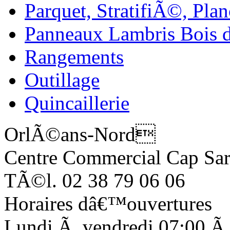
Parquet, StratifiÃ©, Plan
Panneaux Lambris Bois d
Rangements
Outillage
Quincaillerie
OrlÃ©ans-Nord
Centre Commercial Cap Sa
TÃ©l. 02 38 79 06 06
Horaires dâ€™ouvertures
Lundi Ã vendredi 07:00 Ã