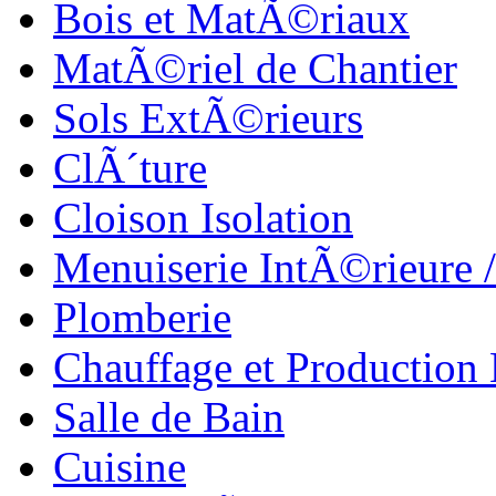
Bois et MatÃ©riaux
MatÃ©riel de Chantier
Sols ExtÃ©rieurs
ClÃ´ture
Cloison Isolation
Menuiserie IntÃ©rieure 
Plomberie
Chauffage et Production
Salle de Bain
Cuisine